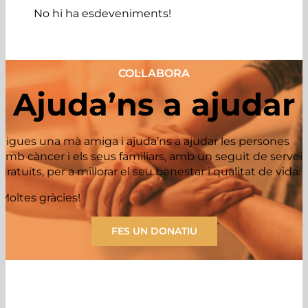
No hi ha esdeveniments!
COL·LABORA
Ajuda’ns a ajudar
Sigues una mà amiga i ajuda’ns a ajudar les persones
amb càncer i els seus familiars, amb un seguit de servei
gratuïts, per a millorar el seu benestar i qualitat de vida.
Moltes gràcies!
FES UN DONATIU