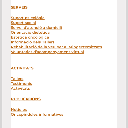
SERVEIS
Suport psicològic
Suport social
Servei d’atenció a domicili
Orientació dietètica
Estètica oncològica
Informació dels Tallers
Rehabilitació de la veu per a laringectomitzats
Voluntariat d’acompanyament virtual
ACTIVITATS
Tallers
Testimonis
Activitats
PUBLICACIONS
Notícies
Oncopíndoles informatives