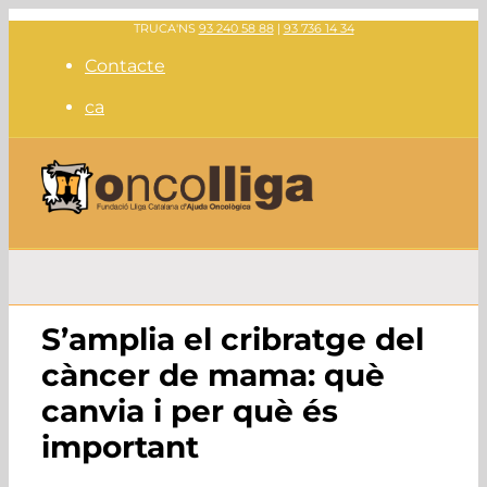
Skip
TRUCA'NS
93 240 58 88
|
93 736 14 34
to
Contacte
content
ca
S’amplia el cribratge del
càncer de mama: què
canvia i per què és
important