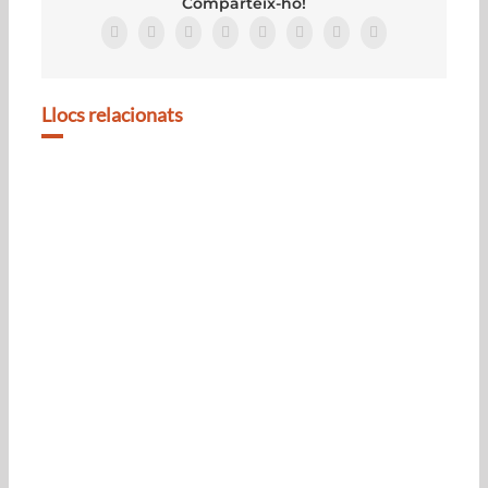
Comparteix-ho!
Facebook
Twitter
Reddit
LinkedIn
Tumblr
Pinterest
Vk
Email:
Llocs relacionats