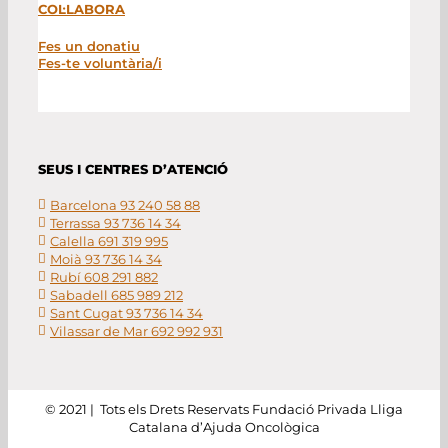
COL·LABORA
Fes un donatiu
Fes-te voluntària/i
SEUS I CENTRES D’ATENCIÓ
Barcelona 93 240 58 88
Terrassa 93 736 14 34
Calella 691 319 995
Moià 93 736 14 34
Rubí 608 291 882
Sabadell 685 989 212
Sant Cugat 93 736 14 34
Vilassar de Mar 692 992 931
© 2021 | Tots els Drets Reservats Fundació Privada Lliga
Catalana d’Ajuda Oncològica