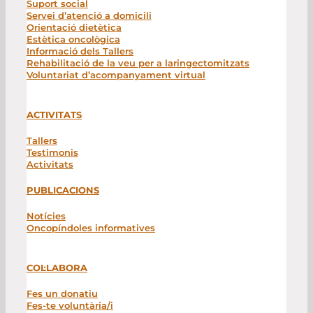
Suport social
Servei d’atenció a domicili
Orientació dietètica
Estètica oncològica
Informació dels Tallers
Rehabilitació de la veu per a laringectomitzats
Voluntariat d’acompanyament virtual
ACTIVITATS
Tallers
Testimonis
Activitats
PUBLICACIONS
Notícies
Oncopíndoles informatives
COL·LABORA
Fes un donatiu
Fes-te voluntària/i