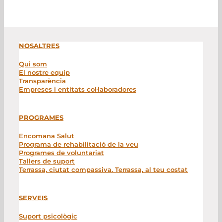
NOSALTRES
Qui som
El nostre equip
Transparència
Empreses i entitats col·laboradores
PROGRAMES
Encomana Salut
Programa de rehabilitació de la veu
Programes de voluntariat
Tallers de suport
Terrassa, ciutat compassiva. Terrassa, al teu costat
SERVEIS
Suport psicològic