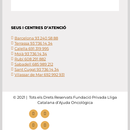
SEUS I CENTRES D’ATENCIÓ
Barcelona 93 240 58 88
Terrassa 93 736 14 34
Calella 691 319 995
Moià 93 736 14 34
Rubí 608 291 882
Sabadell 685 989 212
Sant Cugat 93 736 14 34
Vilassar de Mar 692 992 931
© 2021 | Tots els Drets Reservats Fundació Privada Lliga
Catalana d’Ajuda Oncològica
Instagram
Facebook
Twitter
YouTube