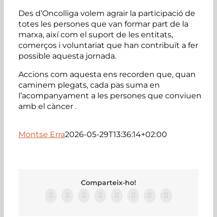
Des d’Oncolliga volem agrair la participació de
totes les persones que van formar part de la
marxa, així com el suport de les entitats,
comerços i voluntariat que han contribuït a fer
possible aquesta jornada.
Accions com aquesta ens recorden que, quan
caminem plegats, cada pas suma en
l’acompanyament a les persones que conviuen
amb el càncer .
Montse Erra
2026-05-29T13:36:14+02:00
Comparteix-ho!
Facebook
Twitter
Reddit
LinkedIn
Tumblr
Pinterest
Vk
Email: