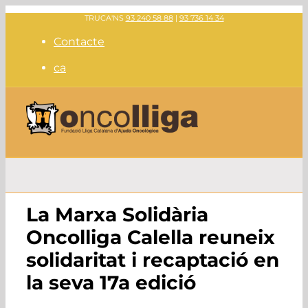
Skip
TRUCA'NS
93 240 58 88
|
93 736 14 34
to
Contacte
content
ca
La Marxa Solidària
Oncolliga Calella reuneix
solidaritat i recaptació en
la seva 17a edició