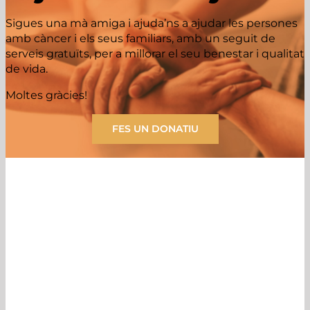
Sigues una mà amiga i ajuda’ns a ajudar les persones
amb càncer i els seus familiars, amb un seguit de
serveis gratuïts, per a millorar el seu benestar i qualitat
de vida.
Moltes gràcies!
FES UN DONATIU