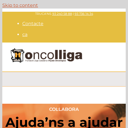
Skip to content
TRUCA'NS
93 240 58 88
|
93 736 14 34
Contacte
ca
COL·LABORA
Ajuda’ns a ajudar