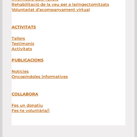
Rehabilitació de la veu per a laringectomitzats
Voluntariat d’acompanyament virtual
ACTIVITATS
Tallers
Testimonis
Activitats
PUBLICACIONS
Notícies
Oncopíndoles informatives
COL·LABORA
Fes un donatiu
Fes-te voluntària/i