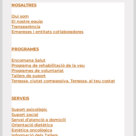
NOSALTRES
Qui som
El nostre equip
Transparència
Empreses i entitats col·laboradores
PROGRAMES
Encomana Salut
Programa de rehabilitació de la veu
Programes de voluntariat
Tallers de suport
Terrassa, ciutat compassiva. Terrassa, al teu costat
SERVEIS
Suport psicològic
Suport social
Servei d’atenció a domicili
Orientació dietètica
Estètica oncològica
Informació dels Tallers