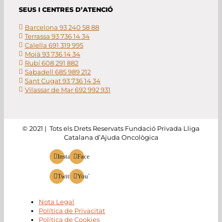
SEUS I CENTRES D’ATENCIÓ
Barcelona 93 240 58 88
Terrassa 93 736 14 34
Calella 691 319 995
Moià 93 736 14 34
Rubí 608 291 882
Sabadell 685 989 212
Sant Cugat 93 736 14 34
Vilassar de Mar 692 992 931
© 2021 | Tots els Drets Reservats Fundació Privada Lliga
Catalana d’Ajuda Oncològica
Instagram
Facebook
Twitter
YouTube
Nota Legal
Política de Privacitat
Política de Cookies