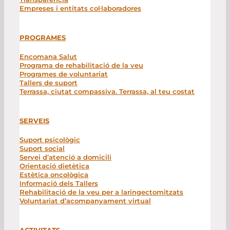
Empreses i entitats col·laboradores
PROGRAMES
Encomana Salut
Programa de rehabilitació de la veu
Programes de voluntariat
Tallers de suport
Terrassa, ciutat compassiva. Terrassa, al teu costat
SERVEIS
Suport psicològic
Suport social
Servei d’atenció a domicili
Orientació dietètica
Estètica oncològica
Informació dels Tallers
Rehabilitació de la veu per a laringectomitzats
Voluntariat d’acompanyament virtual
ACTIVITATS