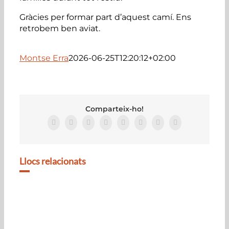
Gràcies per formar part d’aquest camí. Ens
retrobem ben aviat.
Montse Erra
2026-06-25T12:20:12+02:00
Comparteix-ho!
Facebook
Twitter
Reddit
LinkedIn
Tumblr
Pinterest
Vk
Email:
Llocs relacionats