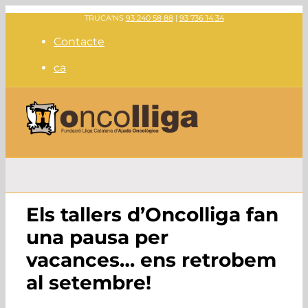
Skip
TRUCA'NS
93 240 58 88
|
93 736 14 34
to
Contacte
content
ca
Els tallers d’Oncolliga fan
una pausa per
vacances… ens retrobem
al setembre!