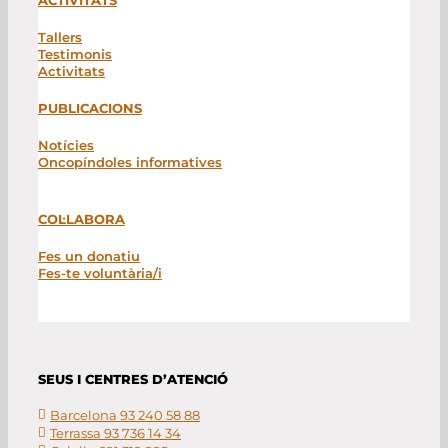
Tallers
Testimonis
Activitats
PUBLICACIONS
Notícies
Oncopíndoles informatives
COL·LABORA
Fes un donatiu
Fes-te voluntària/i
SEUS I CENTRES D’ATENCIÓ
Barcelona 93 240 58 88
Terrassa 93 736 14 34